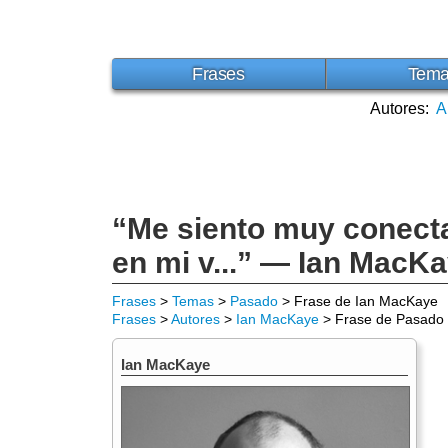
Frases
Tem
Autores:
A
“Me siento muy conecta
en mi v...” — Ian MacK
Frases
>
Temas
>
Pasado
> Frase de Ian MacKaye
Frases
>
Autores
>
Ian MacKaye
> Frase de Pasado
Ian MacKaye