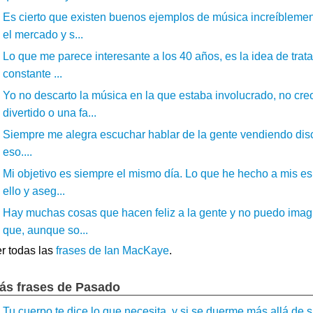
Es cierto que existen buenos ejemplos de música increíblement
el mercado y s...
Lo que me parece interesante a los 40 años, es la idea de trat
constante ...
Yo no descarto la música en la que estaba involucrado, no cre
divertido o una fa...
Siempre me alegra escuchar hablar de la gente vendiendo disc
eso....
Mi objetivo es siempre el mismo día. Lo que he hecho a mis esp
ello y aseg...
Hay muchas cosas que hacen feliz a la gente y no puedo imagin
que, aunque so...
r todas las
frases de Ian MacKaye
.
ás frases de Pasado
Tu cuerpo te dice lo que necesita, y si se duerme más allá de 