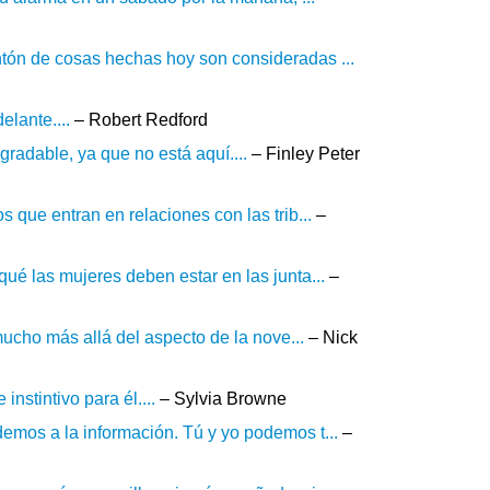
tón de cosas hechas hoy son consideradas ...
lante....
– Robert Redford
radable, ya que no está aquí....
– Finley Peter
 que entran en relaciones con las trib...
–
ué las mujeres deben estar en las junta...
–
mucho más allá del aspecto de la nove...
– Nick
nstintivo para él....
– Sylvia Browne
emos a la información. Tú y yo podemos t...
–