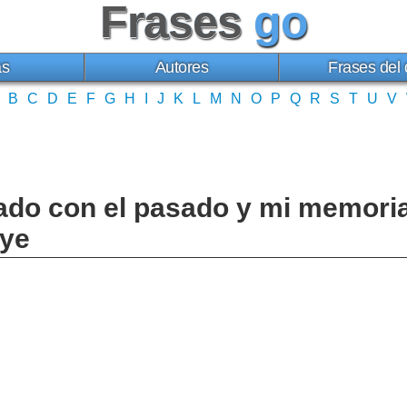
Frases
go
as
Autores
Frases del 
B
C
D
E
F
G
H
I
J
K
L
M
N
O
P
Q
R
S
T
U
V
do con el pasado y mi memoria
aye