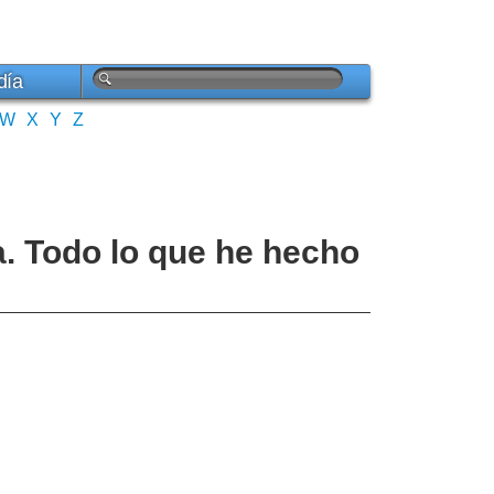
día
W
X
Y
Z
. Todo lo que he hecho