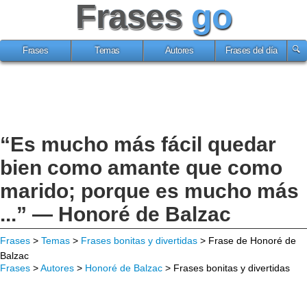
Frases
go
Frases
Temas
Autores
Frases del día
“Es mucho más fácil quedar
bien como amante que como
marido; porque es mucho más
...” — Honoré de Balzac
Frases
>
Temas
>
Frases bonitas y divertidas
> Frase de Honoré de
Balzac
Frases
>
Autores
>
Honoré de Balzac
> Frases bonitas y divertidas