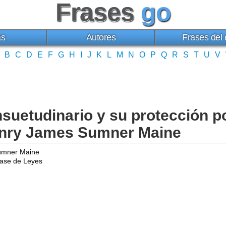
Frases
go
as
Autores
Frases del 
B
C
D
E
F
G
H
I
J
K
L
M
N
O
P
Q
R
S
T
U
V
nsuetudinario y su protección p
Henry James Sumner Maine
umner Maine
ase de Leyes