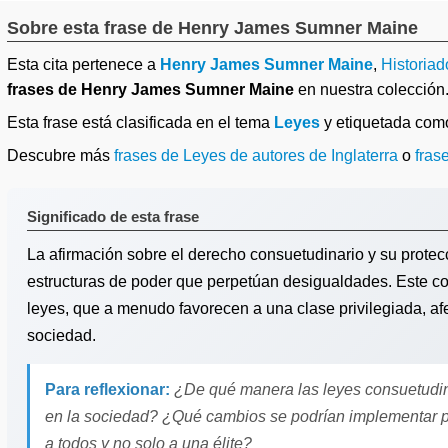
Sobre esta frase de Henry James Sumner Maine
Esta cita pertenece a
Henry James Sumner Maine
,
Historiad
frases de Henry James Sumner Maine
en nuestra colección
Esta frase está clasificada en el tema
Leyes
y etiquetada co
Descubre más
frases de Leyes de autores de Inglaterra
o
fras
Significado de esta frase
La afirmación sobre el derecho consuetudinario y su prote
estructuras de poder que perpetúan desigualdades. Este co
leyes, que a menudo favorecen a una clase privilegiada, afec
sociedad.
Para reflexionar:
¿De qué manera las leyes consuetudina
en la sociedad? ¿Qué cambios se podrían implementar p
a todos y no solo a una élite?