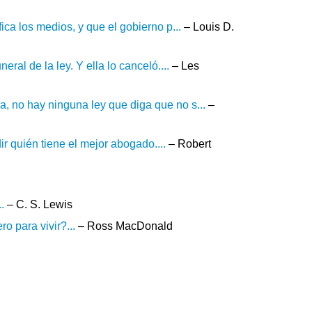
fica los medios, y que el gobierno p...
– Louis D.
ral de la ley. Y ella lo canceló....
– Les
a, no hay ninguna ley que diga que no s...
–
r quién tiene el mejor abogado....
– Robert
.
– C. S. Lewis
 para vivir?...
– Ross MacDonald