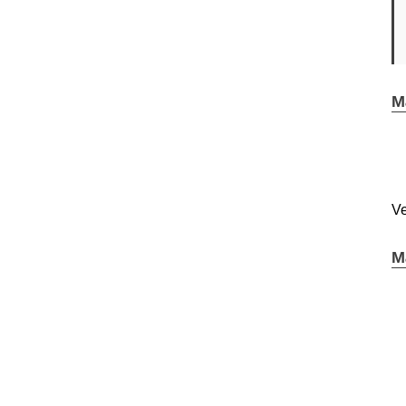
M
Ve
M