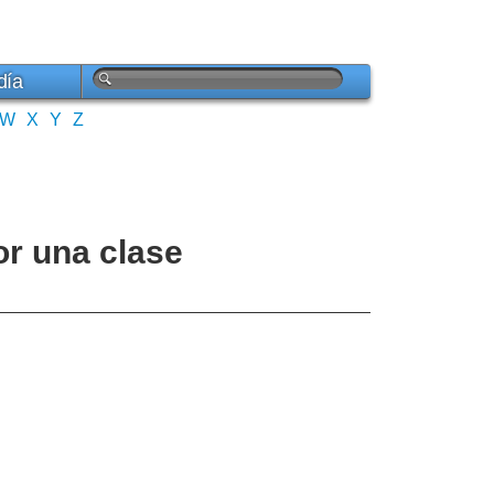
día
W
X
Y
Z
or una clase