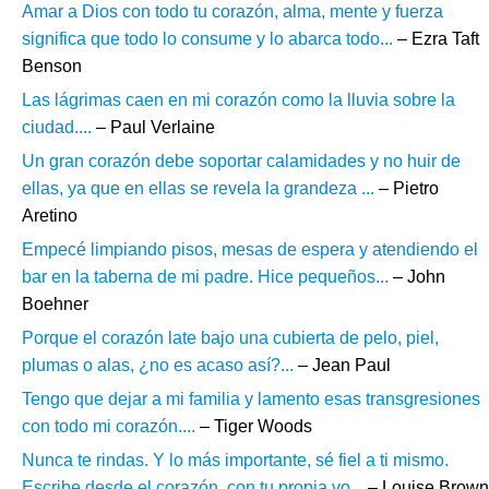
Amar a Dios con todo tu corazón, alma, mente y fuerza
significa que todo lo consume y lo abarca todo...
– Ezra Taft
Benson
Las lágrimas caen en mi corazón como la lluvia sobre la
ciudad....
– Paul Verlaine
Un gran corazón debe soportar calamidades y no huir de
ellas, ya que en ellas se revela la grandeza ...
– Pietro
Aretino
Empecé limpiando pisos, mesas de espera y atendiendo el
bar en la taberna de mi padre. Hice pequeños...
– John
Boehner
Porque el corazón late bajo una cubierta de pelo, piel,
plumas o alas, ¿no es acaso así?...
– Jean Paul
Tengo que dejar a mi familia y lamento esas transgresiones
con todo mi corazón....
– Tiger Woods
Nunca te rindas. Y lo más importante, sé fiel a ti mismo.
Escribe desde el corazón, con tu propia vo...
– Louise Brown