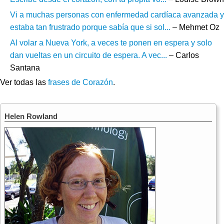
Vi a muchas personas con enfermedad cardíaca avanzada y
estaba tan frustrado porque sabía que si sol...
– Mehmet Oz
Al volar a Nueva York, a veces te ponen en espera y solo
dan vueltas en un circuito de espera. A vec...
– Carlos
Santana
Ver todas las
frases de Corazón
.
Helen Rowland