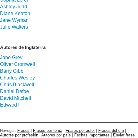
Ashley Judd
Diane Keaton
Jane Wyman
Julie Walters
Autores de Inglaterra
Jane Grey
Oliver Cromwell
Barry Gibb
Charles Wesley
Chris Blackwell
Daniel Defoe
David Mitchell
Edward II
Navegar:
Frases
|
Frases por tema
|
Frases por autor
|
Frases del día
|
Autores por profesión
|
Autores por país
|
Fechas importantes
|
Enviar frase