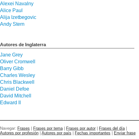
Alexei Navalny
Alice Paul
Alija Izetbegovic
Andy Stern
Autores de Inglaterra
Jane Grey
Oliver Cromwell
Barry Gibb
Charles Wesley
Chris Blackwell
Daniel Defoe
David Mitchell
Edward II
Navegar:
Frases
|
Frases por tema
|
Frases por autor
|
Frases del día
|
Autores por profesión
|
Autores por país
|
Fechas importantes
|
Enviar frase