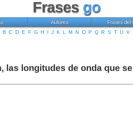
Frases
go
as
Autores
Frases del 
B
C
D
E
F
G
H
I
J
K
L
M
N
O
P
Q
R
S
T
U
V
n, las longitudes de onda que se