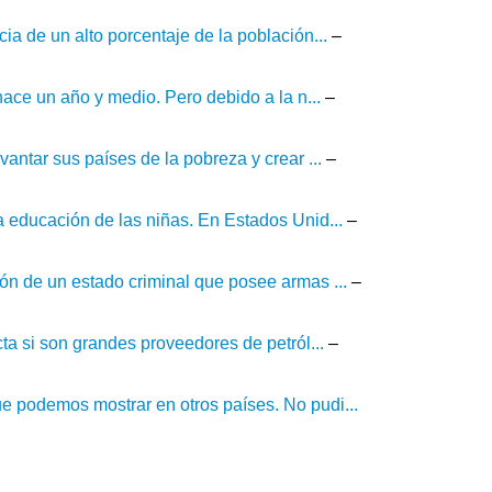
a de un alto porcentaje de la población...
–
ace un año y medio. Pero debido a la n...
–
ntar sus países de la pobreza y crear ...
–
 educación de las niñas. En Estados Unid...
–
n de un estado criminal que posee armas ...
–
ta si son grandes proveedores de petról...
–
 podemos mostrar en otros países. No pudi...