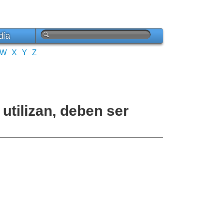
día
W
X
Y
Z
 utilizan, deben ser