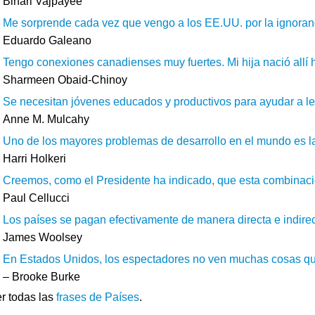
Bihari Vajpayee
Me sorprende cada vez que vengo a los EE.UU. por la ignoranci
Eduardo Galeano
Tengo conexiones canadienses muy fuertes. Mi hija nació allí h
Sharmeen Obaid-Chinoy
Se necesitan jóvenes educados y productivos para ayudar a leva
Anne M. Mulcahy
Uno de los mayores problemas de desarrollo en el mundo es la
Harri Holkeri
Creemos, como el Presidente ha indicado, que esta combinació
Paul Cellucci
Los países se pagan efectivamente de manera directa e indirec
James Woolsey
En Estados Unidos, los espectadores no ven muchas cosas que
– Brooke Burke
r todas las
frases de Países
.