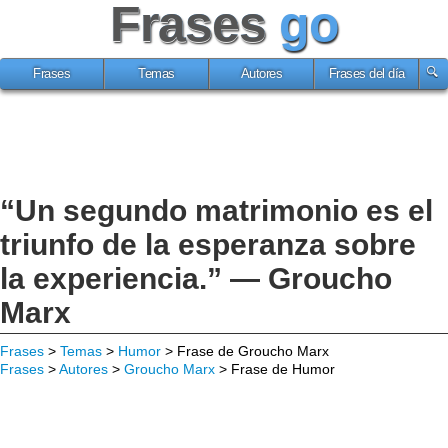
Frases
go
Frases
Temas
Autores
Frases del día
“Un segundo matrimonio es el
triunfo de la esperanza sobre
la experiencia.” — Groucho
Marx
Frases
>
Temas
>
Humor
> Frase de Groucho Marx
Frases
>
Autores
>
Groucho Marx
> Frase de Humor