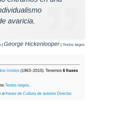
individualismo
e avaricia.
George Hickenlooper
a
|
|
Textos largos
dos Unidos
(1963–2010). Tenemos
6 frases
omo
Textos largos
.
s
o
frases de Cultura de autores Director
.