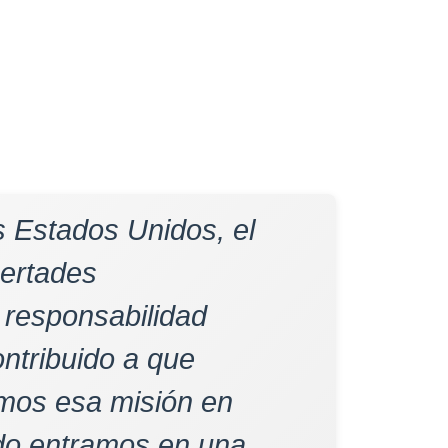
s Estados Unidos, el
bertades
e responsabilidad
ntribuido a que
imos esa misión en
do entramos en una