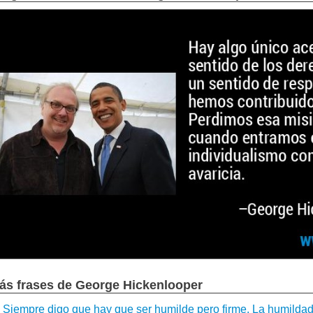
ás frases de George Hickenlooper
Siempre digo que hay que ser humilde pero firme. La humildad y