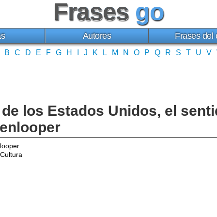
Frases
go
as
Autores
Frases del 
B
C
D
E
F
G
H
I
J
K
L
M
N
O
P
Q
R
S
T
U
V
de los Estados Unidos, el sent
kenlooper
looper
Cultura