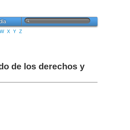
día
W
X
Y
Z
ido de los derechos y