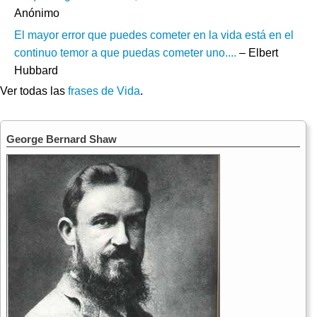
Anónimo
El mayor error que puedes cometer en la vida está en el
continuo temor a que puedas cometer uno....
– Elbert
Hubbard
Ver todas las
frases de Vida
.
George Bernard Shaw