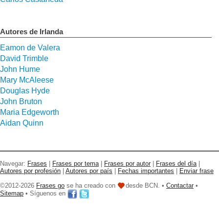
Autores de Irlanda
Eamon de Valera
David Trimble
John Hume
Mary McAleese
Douglas Hyde
John Bruton
Maria Edgeworth
Aidan Quinn
Navegar:
Frases
|
Frases por tema
|
Frases por autor
|
Frases del día
|
Autores por profesión
|
Autores por país
|
Fechas importantes
|
Enviar frase
©2012-2026
Frases go
se ha creado con
desde BCN. •
Contactar
•
Sitemap
• Síguenos en