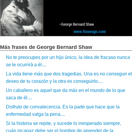
Más frases de George Bernard Shaw
No te preocupes por un hijo único, la idea de fracaso nunca
se le ocurrirá a él....
La vida tiene más que dos tragedias. Una es no conseguir el
deseo de tu corazón y la otra es conseguirlo....
Un caballero es aquel que da más en el mundo de lo que
saca de él....
Disfruto de convalecencia. Es la parte que hace que la
enfermedad valga la pena....
Si la historia se repite, y sucede lo inesperado siempre,
cuán incapaz debe ser el hombre de aprender de la