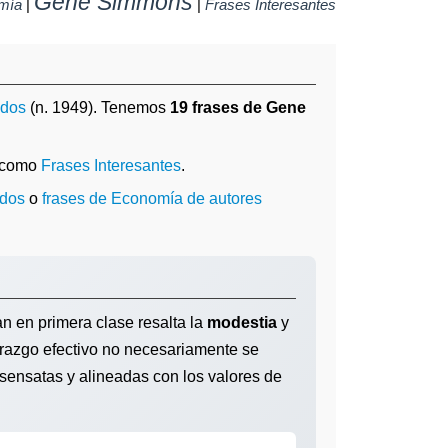
Gene Simmons
mía
|
|
Frases Interesantes
idos
(n. 1949). Tenemos
19 frases de Gene
a como
Frases Interesantes
.
idos
o
frases de Economía de autores
an en primera clase resalta la
modestia
y
derazgo efectivo no necesariamente se
 sensatas y alineadas con los valores de