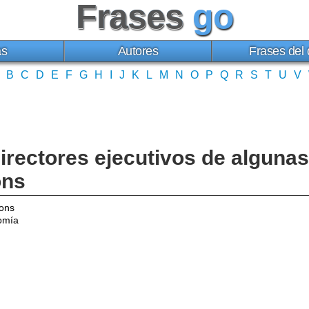
Frases
go
as
Autores
Frases del 
B
C
D
E
F
G
H
I
J
K
L
M
N
O
P
Q
R
S
T
U
V
 directores ejecutivos de algun
ons
ons
omía