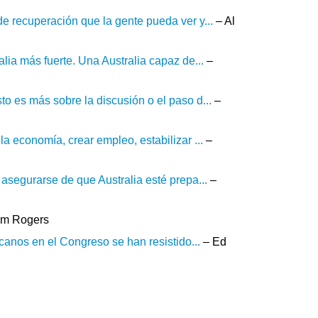
e recuperación que la gente pueda ver y...
– Al
lia más fuerte. Una Australia capaz de...
–
o es más sobre la discusión o el paso d...
–
a economía, crear empleo, estabilizar ...
–
asegurarse de que Australia esté prepa...
–
im Rogers
icanos en el Congreso se han resistido...
– Ed