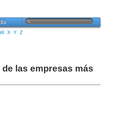
día
W
X
Y
Z
as de las empresas más