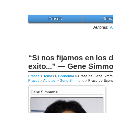
Frases
Tem
Autores:
A
“Si nos fijamos en los
exito...” — Gene Simm
Frases
>
Temas
>
Economía
> Frase de Gene Simm
Frases
>
Autores
>
Gene Simmons
> Frase de Econ
Gene Simmons