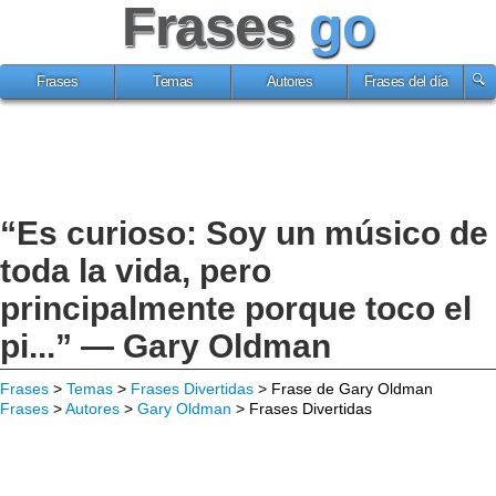
Frases
go
Frases
Temas
Autores
Frases del día
“Es curioso: Soy un músico de
toda la vida, pero
principalmente porque toco el
pi...” — Gary Oldman
Frases
>
Temas
>
Frases Divertidas
> Frase de Gary Oldman
Frases
>
Autores
>
Gary Oldman
> Frases Divertidas