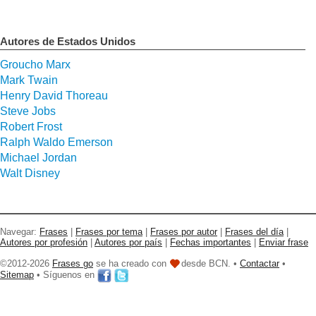
Autores de Estados Unidos
Groucho Marx
Mark Twain
Henry David Thoreau
Steve Jobs
Robert Frost
Ralph Waldo Emerson
Michael Jordan
Walt Disney
Navegar:
Frases
|
Frases por tema
|
Frases por autor
|
Frases del día
|
Autores por profesión
|
Autores por país
|
Fechas importantes
|
Enviar frase
©2012-2026
Frases go
se ha creado con
desde BCN. •
Contactar
•
Sitemap
• Síguenos en