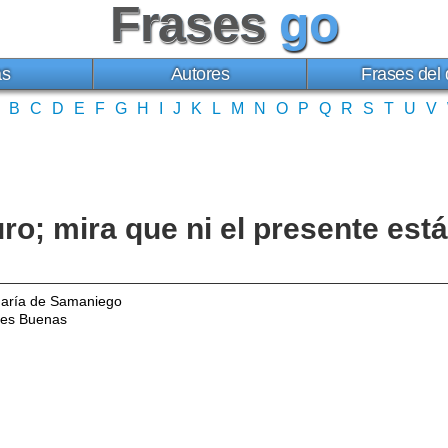
Frases
go
as
Autores
Frases del 
B
C
D
E
F
G
H
I
J
K
L
M
N
O
P
Q
R
S
T
U
V
uro; mira que ni el presente est
María de Samaniego
es Buenas