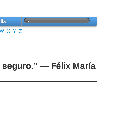
día
W
X
Y
Z
á seguro.” — Félix María