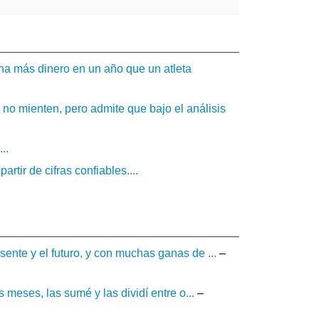
na más dinero en un año que un atleta
 no mienten, pero admite que bajo el análisis
..
artir de cifras confiables....
nte y el futuro, y con muchas ganas de ...
–
 meses, las sumé y las dividí entre o...
–