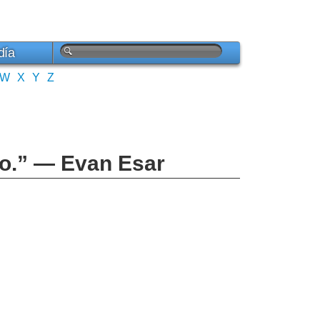
día
W
X
Y
Z
do.” — Evan Esar