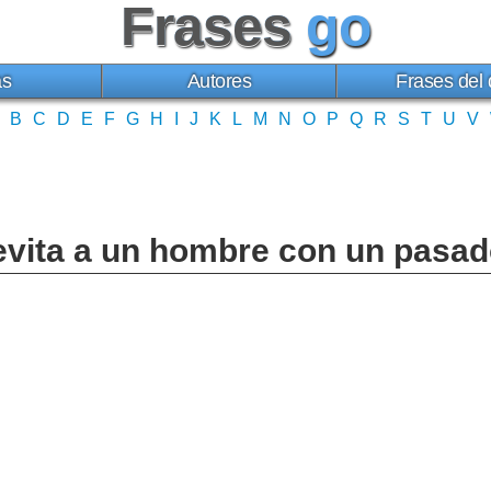
Frases
go
as
Autores
Frases del 
B
C
D
E
F
G
H
I
J
K
L
M
N
O
P
Q
R
S
T
U
V
 evita a un hombre con un pasa