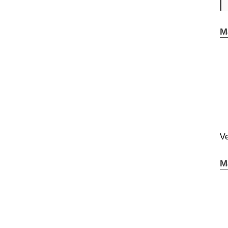
M
Ve
M