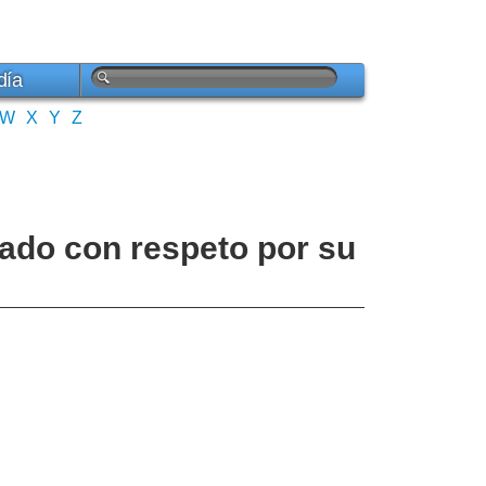
día
W
X
Y
Z
atado con respeto por su