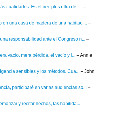
 cualidades. Es el nec plus ultra de l...
–
o en una casa de madera de una habitaci...
–
guna responsabilidad ante el Congreso n...
–
ra vacío, mera pérdida, el vacío y l...
– Annie
ligencia sensibles y los métodos. Cua...
– John
ia, participaré en varias audiencias so...
–
orizar y recitar hechos, las habilida...
–