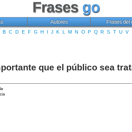
Frases
go
as
Autores
Frases del 
B
C
D
E
F
G
H
I
J
K
L
M
N
O
P
Q
R
S
T
U
V
mportante que el público sea tr
le
cia