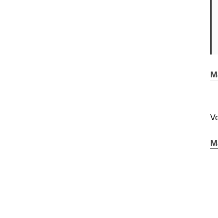
M
Ve
M