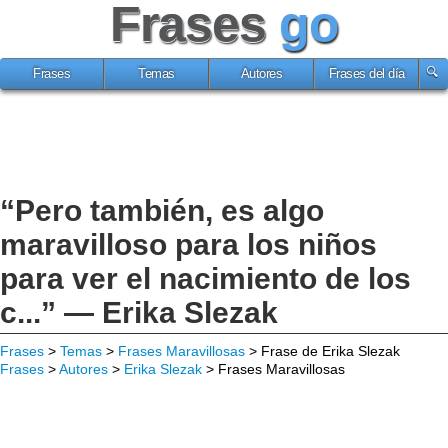
Frases
go
Frases
Temas
Autores
Frases del día
“Pero también, es algo
maravilloso para los niños
para ver el nacimiento de los
c...” — Erika Slezak
Frases
>
Temas
>
Frases Maravillosas
> Frase de Erika Slezak
Frases
>
Autores
>
Erika Slezak
> Frases Maravillosas