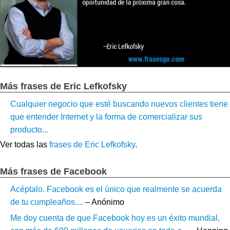
Más frases de Eric Lefkofsky
Cualquier negocio que esté buscando nuevos clientes tiene
que entender Internet y la forma de comercializar sus
producto...
Ver todas las
frases de Eric Lefkofsky
.
Más frases de Facebook
Acéptalo. Facebook es el único que realmente se acuerda
de tu cumpleaños....
– Anónimo
Me doy cuenta de que Facebook hoy es un éxito mundial,