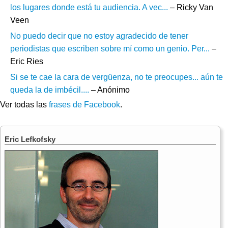
los lugares donde está tu audiencia. A vec...
– Ricky Van
Veen
No puedo decir que no estoy agradecido de tener
periodistas que escriben sobre mí como un genio. Per...
–
Eric Ries
Si se te cae la cara de vergüenza, no te preocupes... aún te
queda la de imbécil....
– Anónimo
Ver todas las
frases de Facebook
.
Eric Lefkofsky