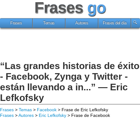
Frases
go
Frases
Temas
Autores
Frases del día
“Las grandes historias de éxito
- Facebook, Zynga y Twitter -
están llevando a in...” — Eric
Lefkofsky
Frases
>
Temas
>
Facebook
> Frase de Eric Lefkofsky
Frases
>
Autores
>
Eric Lefkofsky
> Frase de Facebook