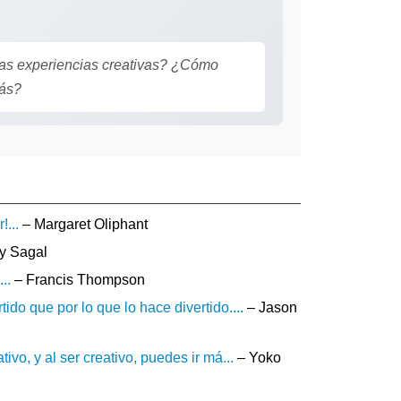
ias experiencias creativas? ¿Cómo
más?
...
– Margaret Oliphant
y Sagal
..
– Francis Thompson
do que por lo que lo hace divertido....
– Jason
ivo, y al ser creativo, puedes ir má...
– Yoko