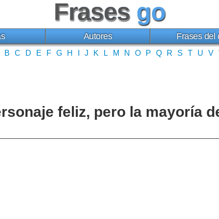
Frases
go
as
Autores
Frases del 
B
C
D
E
F
G
H
I
J
K
L
M
N
O
P
Q
R
S
T
U
V
ersonaje feliz, pero la mayoría 