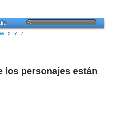
día
W
X
Y
Z
de los personajes están