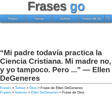
Frases
go
Frases
Temas
Autores
Frases del día
“Mi padre todavía practica la
Ciencia Cristiana. Mi madre no,
y yo tampoco. Pero ...” — Ellen
DeGeneres
Frases
>
Temas
>
Dios
> Frase de Ellen DeGeneres
Frases
>
Autores
>
Ellen DeGeneres
> Frase de Dios