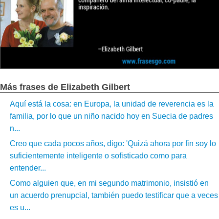
Más frases de Elizabeth Gilbert
Aquí está la cosa: en Europa, la unidad de reverencia es la
familia, por lo que un niño nacido hoy en Suecia de padres
n...
Creo que cada pocos años, digo: 'Quizá ahora por fin soy lo
suficientemente inteligente o sofisticado como para
entender...
Como alguien que, en mi segundo matrimonio, insistió en
un acuerdo prenupcial, también puedo testificar que a veces
es u...