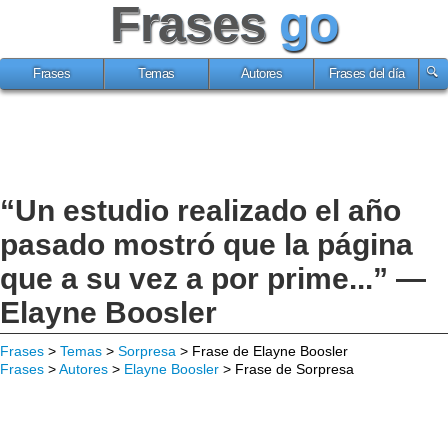
Frases
go
Frases
Temas
Autores
Frases del día
“Un estudio realizado el año
pasado mostró que la página
que a su vez a por prime...” —
Elayne Boosler
Frases
>
Temas
>
Sorpresa
> Frase de Elayne Boosler
Frases
>
Autores
>
Elayne Boosler
> Frase de Sorpresa