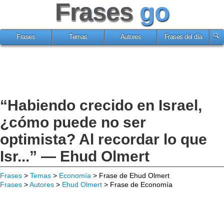
Frases
go
Frases
Temas
Autores
Frases del día
“Habiendo crecido en Israel,
¿cómo puede no ser
optimista? Al recordar lo que
Isr...” — Ehud Olmert
Frases
>
Temas
>
Economía
> Frase de Ehud Olmert
Frases
>
Autores
>
Ehud Olmert
> Frase de Economía