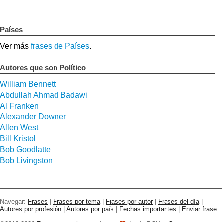
Países
Ver más
frases de Países
.
Autores que son Político
William Bennett
Abdullah Ahmad Badawi
Al Franken
Alexander Downer
Allen West
Bill Kristol
Bob Goodlatte
Bob Livingston
Navegar:
Frases
|
Frases por tema
|
Frases por autor
|
Frases del día
|
Autores por profesión
|
Autores por país
|
Fechas importantes
|
Enviar frase