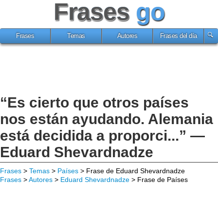
Frases
go
Frases
Temas
Autores
Frases del día
“Es cierto que otros países
nos están ayudando. Alemania
está decidida a proporci...” —
Eduard Shevardnadze
Frases
>
Temas
>
Países
> Frase de Eduard Shevardnadze
Frases
>
Autores
>
Eduard Shevardnadze
> Frase de Países