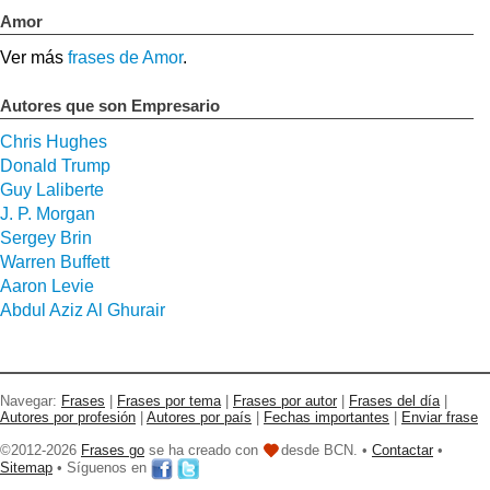
Amor
Ver más
frases de Amor
.
Autores que son Empresario
Chris Hughes
Donald Trump
Guy Laliberte
J. P. Morgan
Sergey Brin
Warren Buffett
Aaron Levie
Abdul Aziz Al Ghurair
Navegar:
Frases
|
Frases por tema
|
Frases por autor
|
Frases del día
|
Autores por profesión
|
Autores por país
|
Fechas importantes
|
Enviar frase
©2012-2026
Frases go
se ha creado con
desde BCN. •
Contactar
•
Sitemap
• Síguenos en