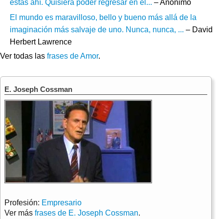
estás ahí. Quisiera poder regresar en el...
– Anónimo
El mundo es maravilloso, bello y bueno más allá de la
imaginación más salvaje de uno. Nunca, nunca, ...
– David
Herbert Lawrence
Ver todas las
frases de Amor
.
E. Joseph Cossman
Profesión:
Empresario
Ver más
frases de E. Joseph Cossman
.