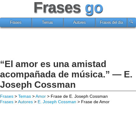
Frases
go
Frases
Temas
Autores
Frases del día
“El amor es una amistad
acompañada de música.” — E.
Joseph Cossman
Frases
>
Temas
>
Amor
> Frase de E. Joseph Cossman
Frases
>
Autores
>
E. Joseph Cossman
> Frase de Amor