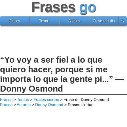
Frases
go
Frases
Temas
Autores
Frases del día
“Yo voy a ser fiel a lo que
quiero hacer, porque si me
importa lo que la gente pi...” —
Donny Osmond
Frases
>
Temas
>
Frases ciertas
> Frase de Donny Osmond
Frases
>
Autores
>
Donny Osmond
> Frases ciertas