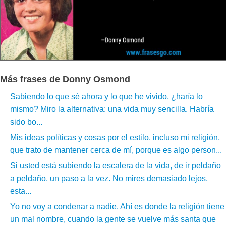
Más frases de Donny Osmond
Sabiendo lo que sé ahora y lo que he vivido, ¿haría lo
mismo? Miro la alternativa: una vida muy sencilla. Habría
sido bo...
Mis ideas políticas y cosas por el estilo, incluso mi religión,
que trato de mantener cerca de mí, porque es algo person...
Si usted está subiendo la escalera de la vida, de ir peldaño
a peldaño, un paso a la vez. No mires demasiado lejos,
esta...
Yo no voy a condenar a nadie. Ahí es donde la religión tiene
un mal nombre, cuando la gente se vuelve más santa que