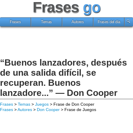
Frases
go
Frases
Temas
Autores
Frases del día
“Buenos lanzadores, después
de una salida difícil, se
recuperan. Buenos
lanzadore...” — Don Cooper
Frases
>
Temas
>
Juegos
> Frase de Don Cooper
Frases
>
Autores
>
Don Cooper
> Frase de Juegos