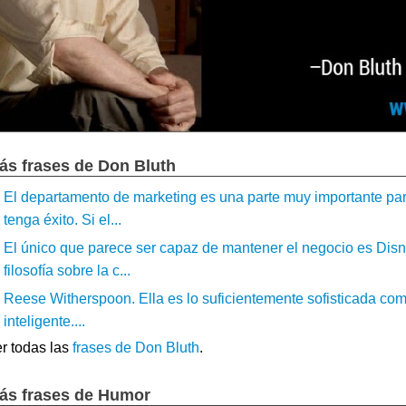
ás frases de Don Bluth
El departamento de marketing es una parte muy importante pa
tenga éxito. Si el...
El único que parece ser capaz de mantener el negocio es Disn
filosofía sobre la c...
Reese Witherspoon. Ella es lo suficientemente sofisticada como 
inteligente....
r todas las
frases de Don Bluth
.
ás frases de Humor