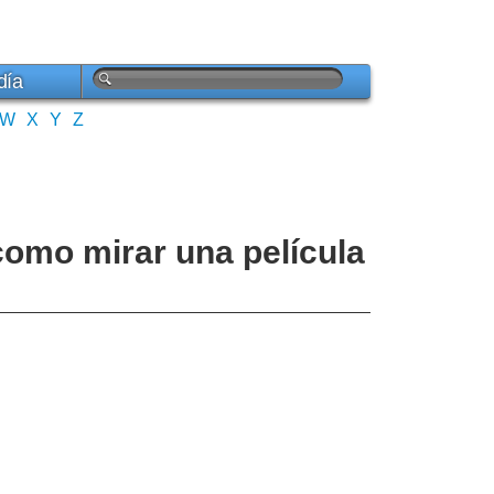
día
W
X
Y
Z
como mirar una película