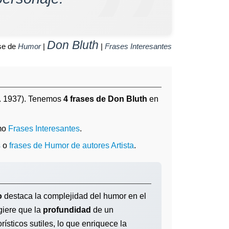
Don Bluth
se de
Humor
|
|
Frases Interesantes
. 1937). Tenemos
4 frases de Don Bluth
en
mo
Frases Interesantes
.
s
o
frases de Humor de autores Artista
.
o
destaca la complejidad del humor en el
giere que la
profundidad
de un
sticos sutiles, lo que enriquece la