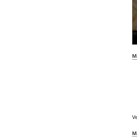
M
Ve
M