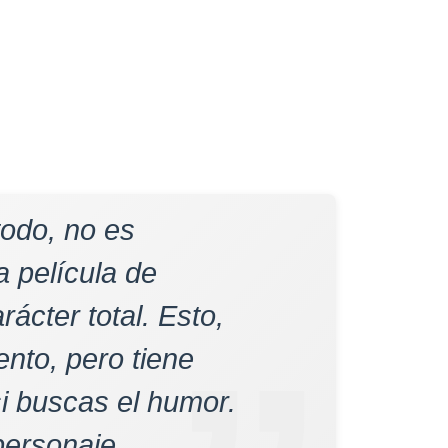
todo, no es
 película de
ácter total. Esto,
nto, pero tiene
i buscas el humor.
personaje.