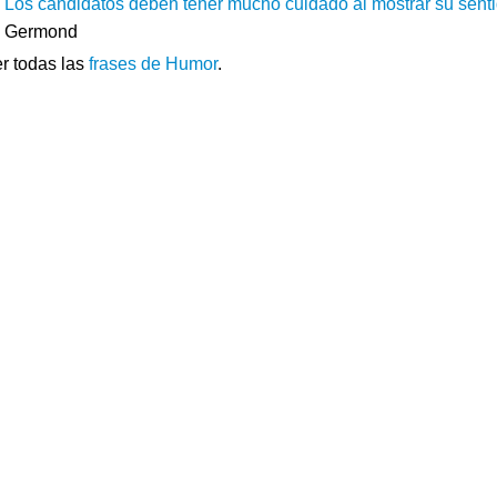
Los candidatos deben tener mucho cuidado al mostrar su sentido
Germond
r todas las
frases de Humor
.