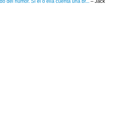
 del humor. Si él o ella cuenta una br...
– Jack