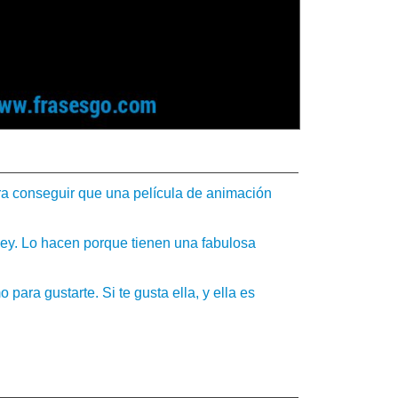
ra conseguir que una película de animación
ey. Lo hacen porque tienen una fabulosa
para gustarte. Si te gusta ella, y ella es