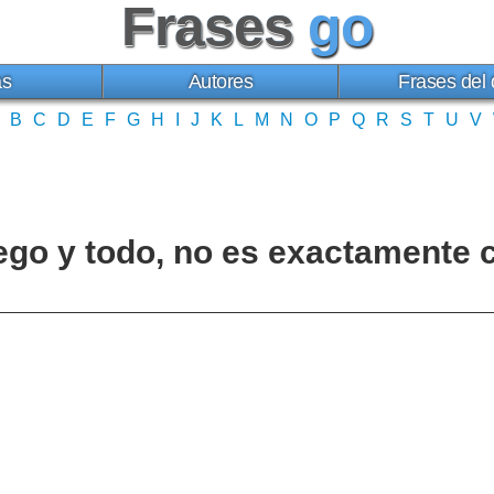
Frases
go
as
Autores
Frases del 
B
C
D
E
F
G
H
I
J
K
L
M
N
O
P
Q
R
S
T
U
V
uego y todo, no es exactamente 