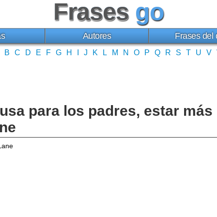
Frases
go
as
Autores
Frases del 
B
C
D
E
F
G
H
I
J
K
L
M
N
O
P
Q
R
S
T
U
V
usa para los padres, estar más
ane
Lane