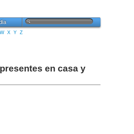
día
W
X
Y
Z
 presentes en casa y