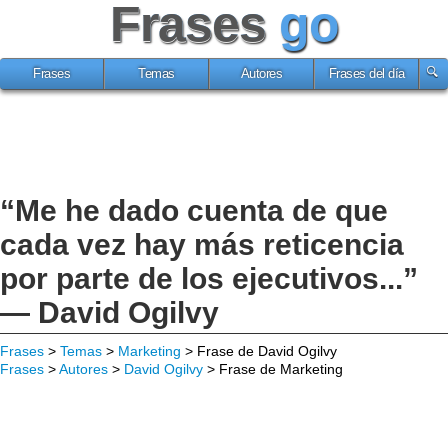
Frases
go
Frases
Temas
Autores
Frases del día
“Me he dado cuenta de que
cada vez hay más reticencia
por parte de los ejecutivos...”
— David Ogilvy
Frases
>
Temas
>
Marketing
> Frase de David Ogilvy
Frases
>
Autores
>
David Ogilvy
> Frase de Marketing