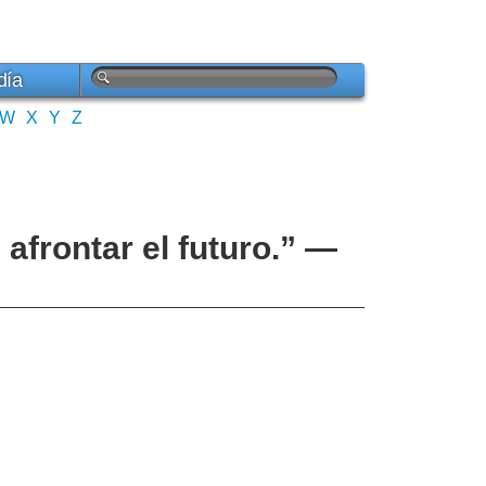
día
W
X
Y
Z
afrontar el futuro.” —