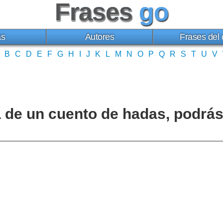
Frases
go
as
Autores
Frases del 
B
C
D
E
F
G
H
I
J
K
L
M
N
O
P
Q
R
S
T
U
V
 de un cuento de hadas, podrás 