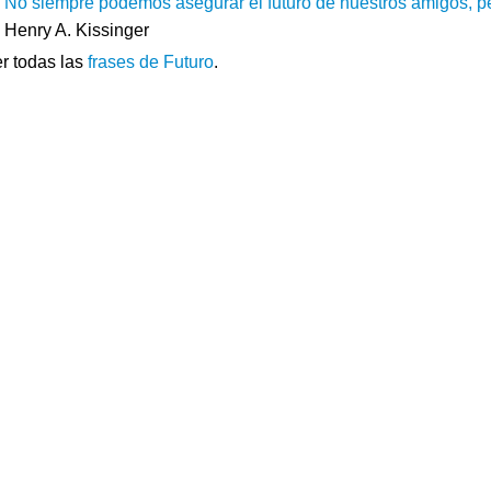
No siempre podemos asegurar el futuro de nuestros amigos, p
Henry A. Kissinger
r todas las
frases de Futuro
.