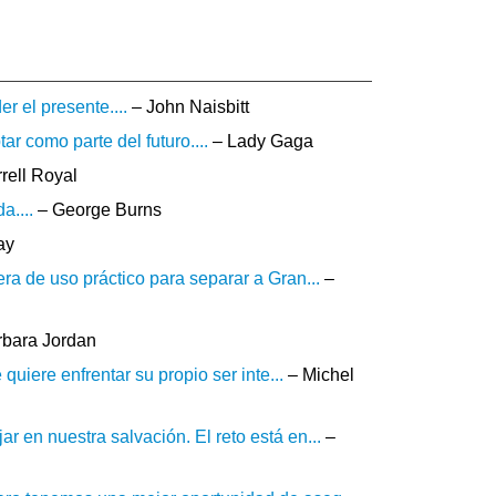
r el presente....
– John Naisbitt
r como parte del futuro....
– Lady Gaga
rell Royal
a....
– George Burns
ay
ra de uso práctico para separar a Gran...
–
bara Jordan
quiere enfrentar su propio ser inte...
– Michel
 en nuestra salvación. El reto está en...
–