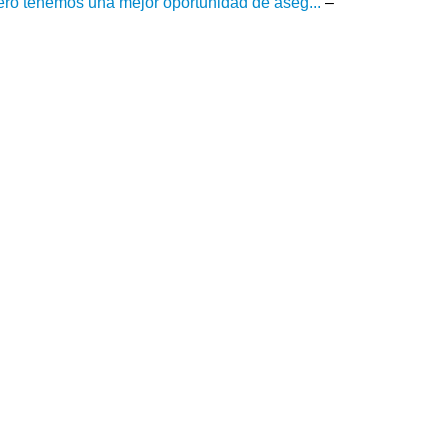
ero tenemos una mejor oportunidad de aseg...
–