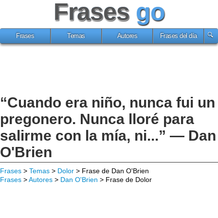
Frases
go
Frases
Temas
Autores
Frases del día
“Cuando era niño, nunca fui un
pregonero. Nunca lloré para
salirme con la mía, ni...” — Dan
O'Brien
Frases
>
Temas
>
Dolor
> Frase de Dan O'Brien
Frases
>
Autores
>
Dan O'Brien
> Frase de Dolor