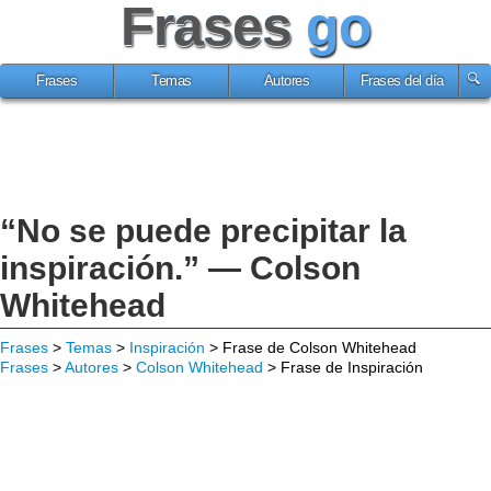
Frases
go
Frases
Temas
Autores
Frases del día
“No se puede precipitar la
inspiración.” — Colson
Whitehead
Frases
>
Temas
>
Inspiración
> Frase de Colson Whitehead
Frases
>
Autores
>
Colson Whitehead
> Frase de Inspiración