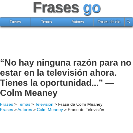
Frases
go
Frases
Temas
Autores
Frases del día
“No hay ninguna razón para no
estar en la televisión ahora.
Tienes la oportunidad...” —
Colm Meaney
Frases
>
Temas
>
Televisión
> Frase de Colm Meaney
Frases
>
Autores
>
Colm Meaney
> Frase de Televisión