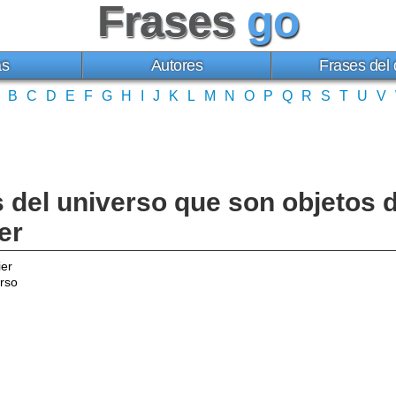
Frases
go
as
Autores
Frases del 
B
C
D
E
F
G
H
I
J
K
L
M
N
O
P
Q
R
S
T
U
V
s del universo que son objetos d
er
ier
rso