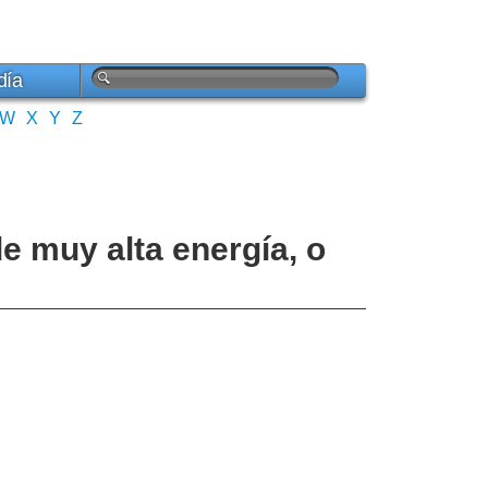
día
W
X
Y
Z
e muy alta energía, o