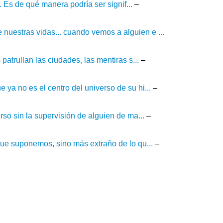
. Es de qué manera podría ser signif...
–
estras vidas... cuando vemos a alguien e ...
atrullan las ciudades, las mentiras s...
–
a no es el centro del universo de su hi...
–
so sin la supervisión de alguien de ma...
–
que suponemos, sino más extraño de lo qu...
–