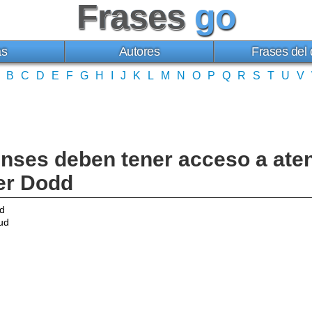
Frases
go
as
Autores
Frases del 
B
C
D
E
F
G
H
I
J
K
L
M
N
O
P
Q
R
S
T
U
V
nses deben tener acceso a ate
her Dodd
d
ud