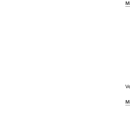
M
Ve
M