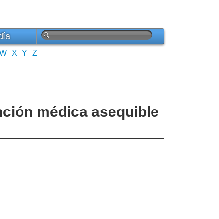
día
W
X
Y
Z
nción médica asequible