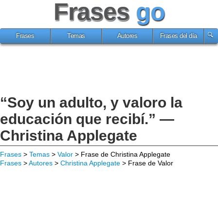
Frases
go
Frases
Temas
Autores
Frases del día
“Soy un adulto, y valoro la
educación que recibí.” —
Christina Applegate
Frases
>
Temas
>
Valor
> Frase de Christina Applegate
Frases
>
Autores
>
Christina Applegate
> Frase de Valor