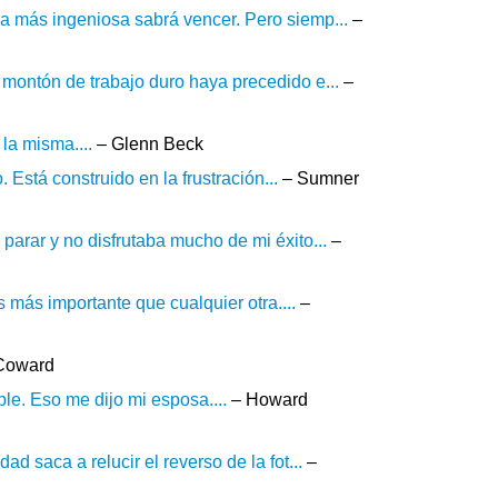
a más ingeniosa sabrá vencer. Pero siemp...
–
montón de trabajo duro haya precedido e...
–
la misma....
– Glenn Beck
. Está construido en la frustración...
– Sumner
parar y no disfrutaba mucho de mi éxito...
–
 más importante que cualquier otra....
–
Coward
le. Eso me dijo mi esposa....
– Howard
d saca a relucir el reverso de la fot...
–