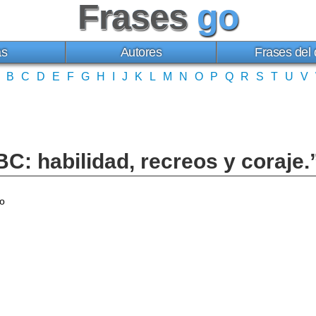
Frases
go
as
Autores
Frases del 
B
C
D
E
F
G
H
I
J
K
L
M
N
O
P
Q
R
S
T
U
V
ABC: habilidad, recreos y coraj
n
to