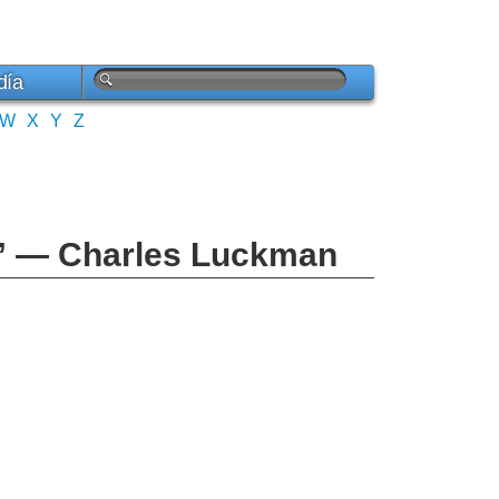
día
W
X
Y
Z
e.” — Charles Luckman