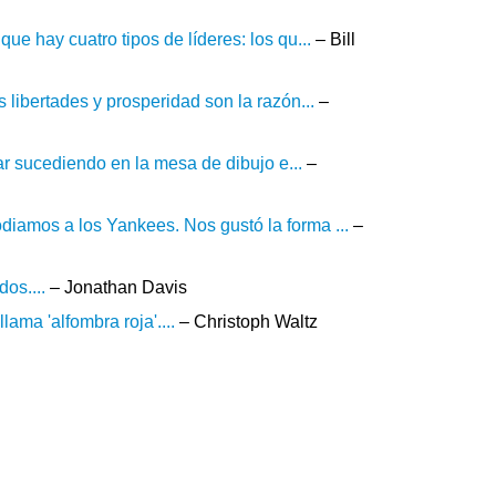
e hay cuatro tipos de líderes: los qu...
– Bill
 libertades y prosperidad son la razón...
–
tar sucediendo en la mesa de dibujo e...
–
iamos a los Yankees. Nos gustó la forma ...
–
os....
– Jonathan Davis
ama 'alfombra roja'....
– Christoph Waltz