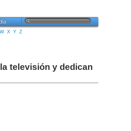
día
W
X
Y
Z
la televisión y dedican