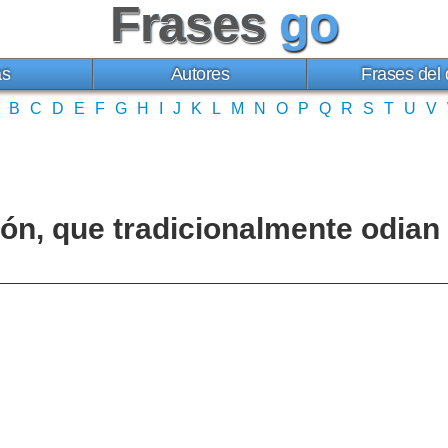
Frases
go
as
Autores
Frases del 
B
C
D
E
F
G
H
I
J
K
L
M
N
O
P
Q
R
S
T
U
V
ión, que tradicionalmente odian 