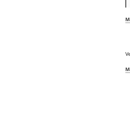
M
Ve
M