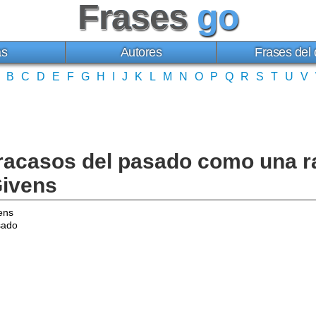
Frases
go
as
Autores
Frases del 
B
C
D
E
F
G
H
I
J
K
L
M
N
O
P
Q
R
S
T
U
V
 fracasos del pasado como una r
Givens
ens
sado