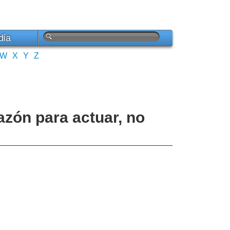
día
W
X
Y
Z
azón para actuar, no