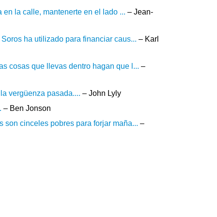
en la calle, mantenerte en el lado ...
– Jean-
Soros ha utilizado para financiar caus...
– Karl
as cosas que llevas dentro hagan que l...
–
la vergüenza pasada....
– John Lyly
.
– Ben Jonson
s son cinceles pobres para forjar maña...
–