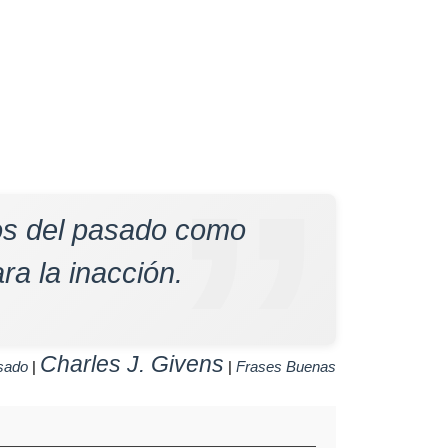
sos del pasado como
ra la inacción.
Charles J. Givens
sado
|
|
Frases Buenas