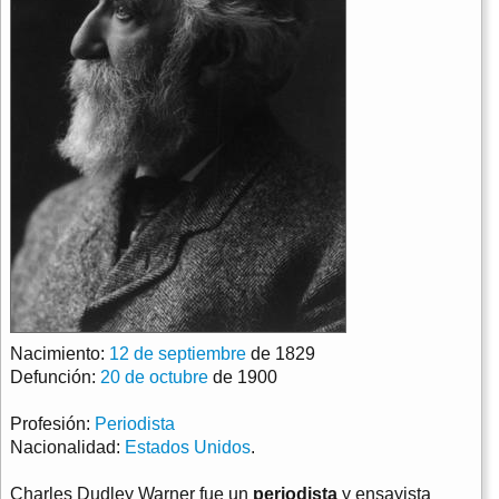
Nacimiento:
12 de septiembre
de 1829
Defunción:
20 de octubre
de 1900
Profesión:
Periodista
Nacionalidad:
Estados Unidos
.
Charles Dudley Warner fue un
periodista
y ensayista