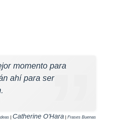
ejor momento para
tán ahí para ser
.
Catherine O'Hara
Ideas
|
|
Frases Buenas