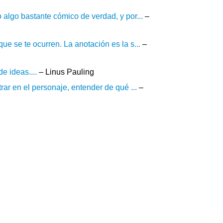
 algo bastante cómico de verdad, y por...
–
ue se te ocurren. La anotación es la s...
–
e ideas....
– Linus Pauling
rar en el personaje, entender de qué ...
–