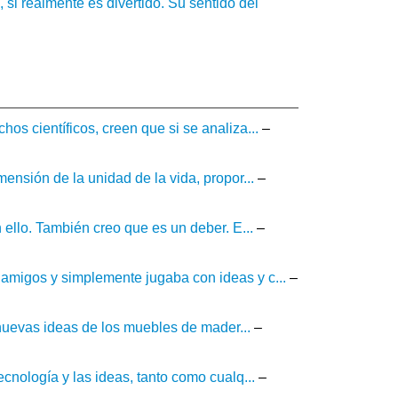
si realmente es divertido. Su sentido del
s científicos, creen que si se analiza...
–
ensión de la unidad de la vida, propor...
–
 ello. También creo que es un deber. E...
–
amigos y simplemente jugaba con ideas y c...
–
s nuevas ideas de los muebles de mader...
–
cnología y las ideas, tanto como cualq...
–