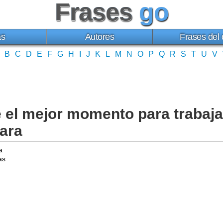
Frases
go
as
Autores
Frases del 
B
C
D
E
F
G
H
I
J
K
L
M
N
O
P
Q
R
S
T
U
V
 el mejor momento para trabajar
Hara
a
as