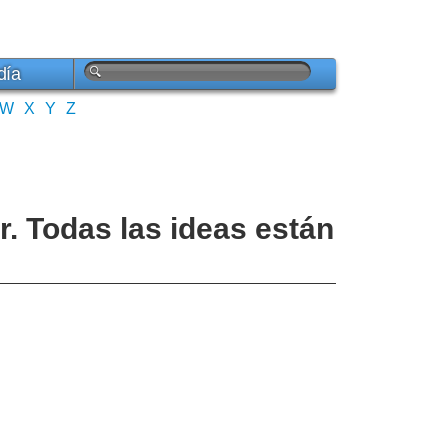
día
W
X
Y
Z
. Todas las ideas están