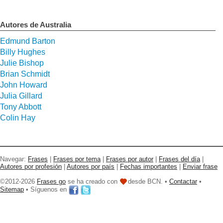
Autores de Australia
Edmund Barton
Billy Hughes
Julie Bishop
Brian Schmidt
John Howard
Julia Gillard
Tony Abbott
Colin Hay
Navegar:
Frases
|
Frases por tema
|
Frases por autor
|
Frases del día
|
Autores por profesión
|
Autores por país
|
Fechas importantes
|
Enviar frase
©2012-2026
Frases go
se ha creado con
desde BCN. •
Contactar
•
Sitemap
• Síguenos en