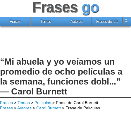
Frases
go
Frases
Temas
Autores
Frases del día
“Mi abuela y yo veíamos un
promedio de ocho películas a
la semana, funciones dobl...”
— Carol Burnett
Frases
>
Temas
>
Películas
> Frase de Carol Burnett
Frases
>
Autores
>
Carol Burnett
> Frase de Películas