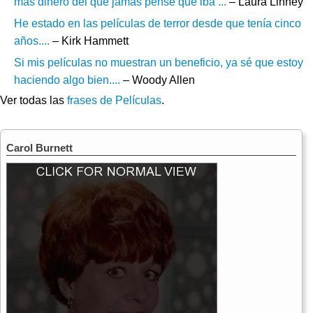
más dinero del que jamás pensé que iba ...
– Laura Linney
He estado en las películas de terror desde que tenía cinco
años....
– Kirk Hammett
Si mis películas no muestran un beneficio, ya sé que estoy
haciendo algo bien....
– Woody Allen
Ver todas las
frases de Películas
.
Carol Burnett