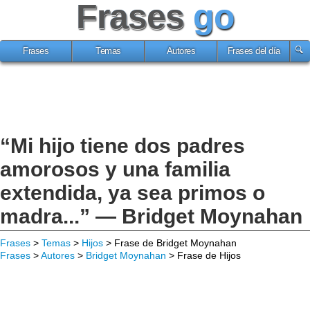
Frases
go
Frases
Temas
Autores
Frases del día
“Mi hijo tiene dos padres
amorosos y una familia
extendida, ya sea primos o
madra...” — Bridget Moynahan
Frases
>
Temas
>
Hijos
> Frase de Bridget Moynahan
Frases
>
Autores
>
Bridget Moynahan
> Frase de Hijos