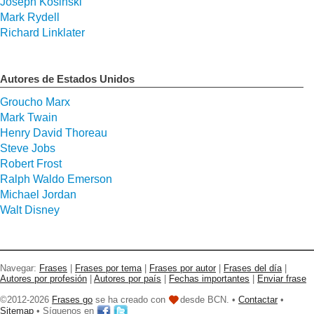
Joseph Kosinski
Mark Rydell
Richard Linklater
Autores de Estados Unidos
Groucho Marx
Mark Twain
Henry David Thoreau
Steve Jobs
Robert Frost
Ralph Waldo Emerson
Michael Jordan
Walt Disney
Navegar:
Frases
|
Frases por tema
|
Frases por autor
|
Frases del día
|
Autores por profesión
|
Autores por país
|
Fechas importantes
|
Enviar frase
©2012-2026
Frases go
se ha creado con
desde BCN. •
Contactar
•
Sitemap
• Síguenos en