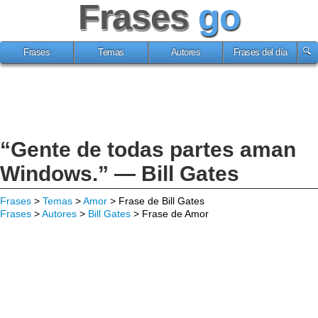
Frases
go
Frases
Temas
Autores
Frases del día
“Gente de todas partes aman
Windows.” — Bill Gates
Frases
>
Temas
>
Amor
> Frase de Bill Gates
Frases
>
Autores
>
Bill Gates
> Frase de Amor