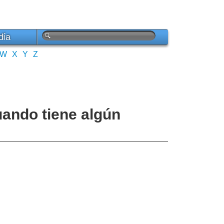
día
W
X
Y
Z
uando tiene algún