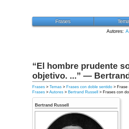
Frases
Tem
Autores:
A
“El hombre prudente so
objetivo. ...” — Bertran
Frases
>
Temas
>
Frases con doble sentido
> Frase 
Frases
>
Autores
>
Bertrand Russell
> Frases con do
Bertrand Russell