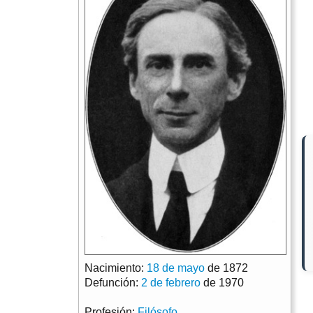
Nacimiento:
18 de mayo
de 1872
Defunción:
2 de febrero
de 1970
Profesión:
Filósofo