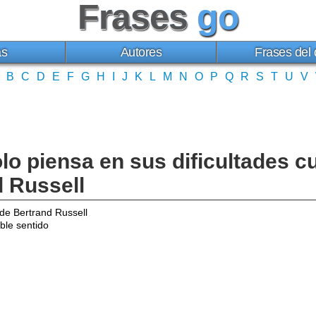
Frases
go
as
Autores
Frases del 
B
C
D
E
F
G
H
I
J
K
L
M
N
O
P
Q
R
S
T
U
V
lo piensa en sus dificultades c
d Russell
de Bertrand Russell
ble sentido