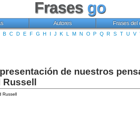
Frases
go
as
Autores
Frases del 
B
C
D
E
F
G
H
I
J
K
L
M
N
O
P
Q
R
S
T
U
V
 presentación de nuestros pens
d Russell
d Russell