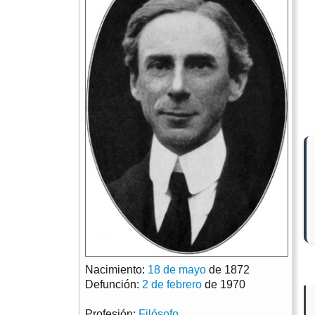
Nacimiento:
18 de mayo
de 1872
Defunción:
2 de febrero
de 1970
Profesión:
Filósofo