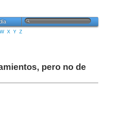
día
W
X
Y
Z
amientos, pero no de