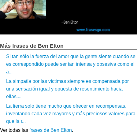
Más frases de Ben Elton
Si tan sólo la fuerza del amor que la gente siente cuando se
es correspondido puede ser tan intensa y obsesiva como el
a...
La simpatía por las víctimas siempre es compensada por
una sensación igual y opuesta de resentimiento hacia
ellas....
La tierra solo tiene mucho que ofrecer en recompensas,
inventando cada vez mayores y más preciosos valores para
que la r...
Ver todas las
frases de Ben Elton
.