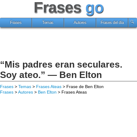
Frases
go
Frases
Temas
Autores
Frases del día
“Mis padres eran seculares.
Soy ateo.” — Ben Elton
Frases
>
Temas
>
Frases Ateas
> Frase de Ben Elton
Frases
>
Autores
>
Ben Elton
> Frases Ateas